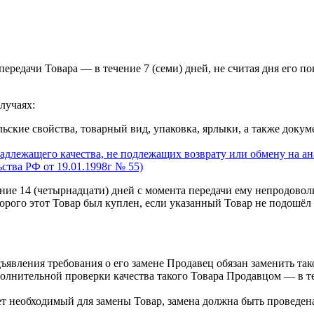
ередачи Товара — в течение 7 (семи) дней, не считая дня его п
лучаях:
льские свойства, товарный вид, упаковка, ярлыки, а также док
длежащего качества, не подлежащих возврату или обмену на ана
ства РФ от 19.01.1998г № 55)
ние 14 (четырнадцати) дней с момента передачи ему непродоволь
орого этот Товар был куплен, если указанный Товар не подошёл 
явления требования о его замене Продавец обязан заменить тако
олнительной проверки качества такого Товара Продавцом — в те
т необходимый для замены Товар, замена должна быть проведена 