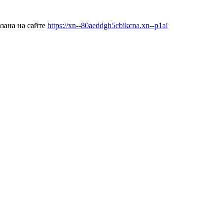
зана на сайте
https://xn--80aeddgh5cbikcna.xn--p1ai