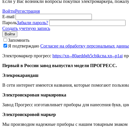
Если у Вас возникли вопросы покупки электромаркера, пожалуй
Войти
Регистрация
E-mail
Пароль
Забыли пароль?
Создать учетную запись
Войти
Запомнить
Я подтверждаю
Согласие на обработку персональных данны
Электромаркер прогресс
https://xn--80aeddgh5cbikcna.xn--p1ai
пр
Первый в России завод выпустил модели ПРОГРЕСС.
Элекрокарандаш
В сети интернет имеются названия, которые помогают пользова
Электроискровая маркировка
Завод Прогресс изготавливает приборы для нанесения букв, ци
Электроискровой маркер
Мы производим надежные приборы с нашим товарным знако