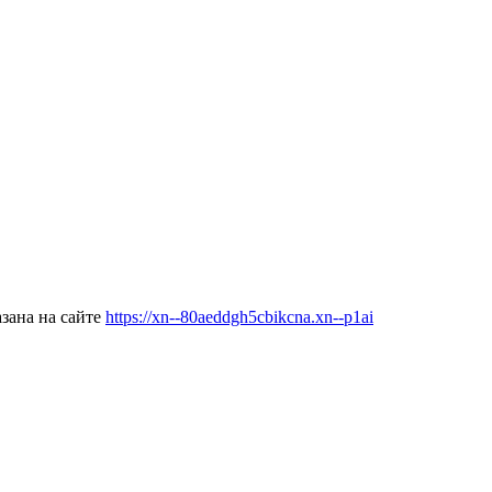
зана на сайте
https://xn--80aeddgh5cbikcna.xn--p1ai