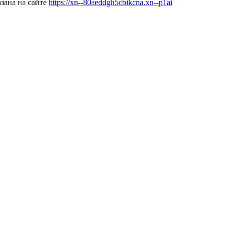
зана на сайте
https://xn--80aeddgh5cbikcna.xn--p1ai