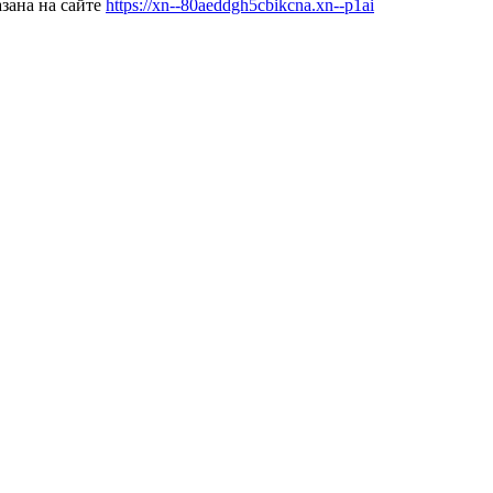
зана на сайте
https://xn--80aeddgh5cbikcna.xn--p1ai