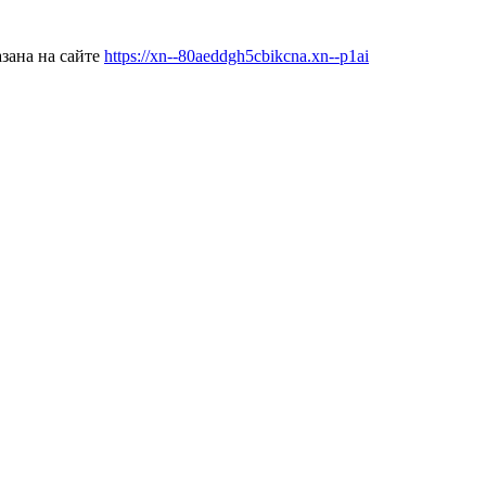
зана на сайте
https://xn--80aeddgh5cbikcna.xn--p1ai