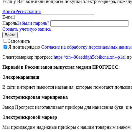
Если у Вас возникли вопросы покупки электромаркера, пожалуй
Войти
Регистрация
E-mail
Пароль
Забыли пароль?
Создать учетную запись
Войти
Запомнить
Я подтверждаю
Согласие на обработку персональных данны
Электромаркер прогресс
https://xn--80aeddgh5cbikcna.xn--p1ai
пр
Первый в России завод выпустил модели ПРОГРЕСС.
Элекрокарандаш
В сети интернет имеются названия, которые помогают пользова
Электроискровая маркировка
Завод Прогресс изготавливает приборы для нанесения букв, ци
Электроискровой маркер
Мы производим надежные приборы с нашим товарным знако