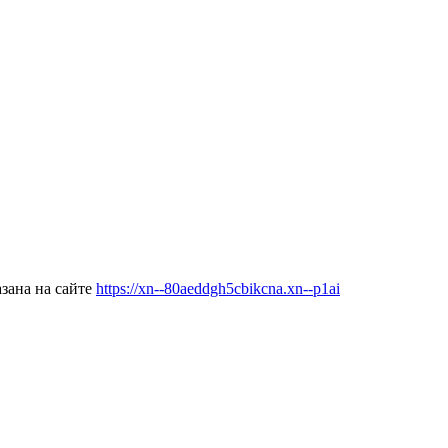
зана на сайте
https://xn--80aeddgh5cbikcna.xn--p1ai