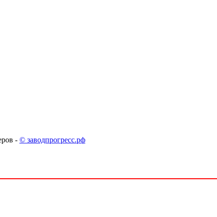
ров -
© заводпрогресс.рф